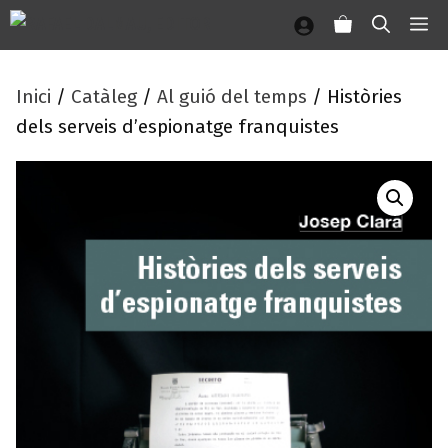
Vés
M
al
contingut
Inici
/
Catàleg
/
Al guió del temps
/ Històries
dels serveis d’espionatge franquistes