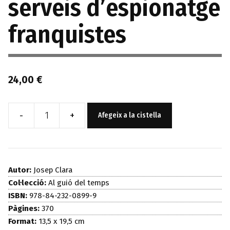
serveis d’espionatge
franquistes
24,00
€
-
+
Afegeix a la cistella
quantitat
de
Històries
dels
Autor:
Josep Clara
serveis
Col·lecció:
Al guió del temps
ISBN:
978-84-232-0899-9
d'espionatge
Pàgines:
370
franquistes
Format:
13,5 x 19,5 cm