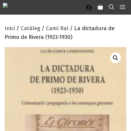
Vés
M
al
contingut
Inici
/
Catàleg
/
Camí Ral
/ La dictadura de
Primo de Rivera (1923-1930)