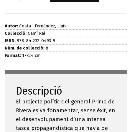
de
La
dictadura
Autor:
Costa I Fernàndez, Lluís
de
Col·lecció:
Camí Ral
ISBN:
978-84-232-0493-9
Primo
Núm. de col·lecció:
8
de
Format:
17x24 cm
Rivera
(1923-
1930)
Descripció
El projecte polític del general Primo de
Rivera es va fonamentar, sense èxit, en
el desenvolupament d’una intensa
tasca propagandística que havia de