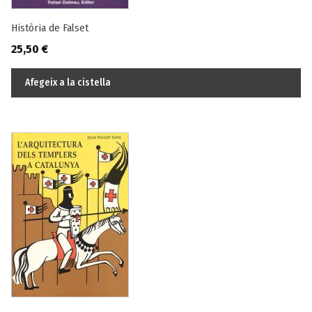
Història de Falset
25,50
€
Afegeix a la cistella