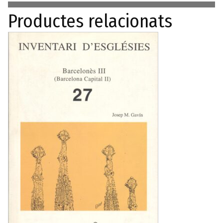
Polònia
Productes relacionats
i
Catalunya