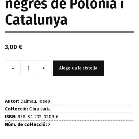
negres de Polònia i
Catalunya
3,00
€
-
+
Afegeix a la cistella
quantitat
de
Diàleg
de
Autor:
Dalmau, Josep
les
Col·lecció:
Obra vària
ISBN:
978-84-232-0209-6
verges
Núm. de col·lecció:
2
negres
de