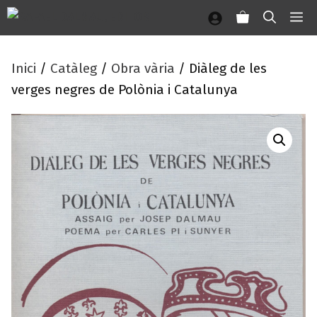
Vés
M
al
contingut
Inici
/
Catàleg
/
Obra vària
/ Diàleg de les
verges negres de Polònia i Catalunya