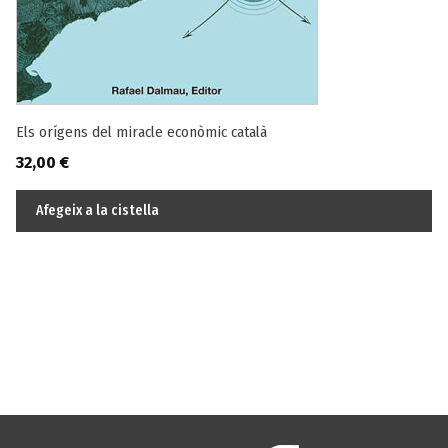
Els orígens del miracle econòmic català
32,00
€
Afegeix a la cistella